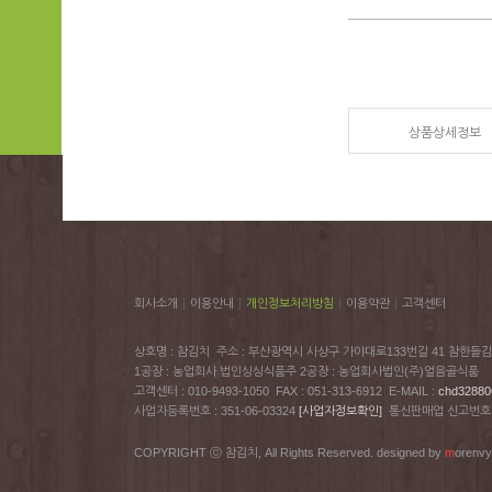
상품상세정보
|
|
|
|
회사소개
이용안내
개인정보처리방침
이용약관
고객센터
상호명 : 참김치 주소 : 부산광역시 사상구 가야대로133번길 41 참한들김
1공장 : 농업회사 법인싱싱식품주 2공장 : 농업회사법인(주)얼음골식품
고객센터 : 010-9493-1050 FAX : 051-313-6912 E-MAIL :
chd32880
사업자등록번호 : 351-06-03324
[사업자정보확인]
통신판매업 신고번호 : 
COPYRIGHT ⓒ 참김치, All Rights Reserved. designed by
m
orenv