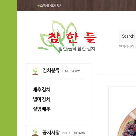
★
쇼핑몰 즐겨찾기
인기검색어 
배추김치
별미김치
절임배추