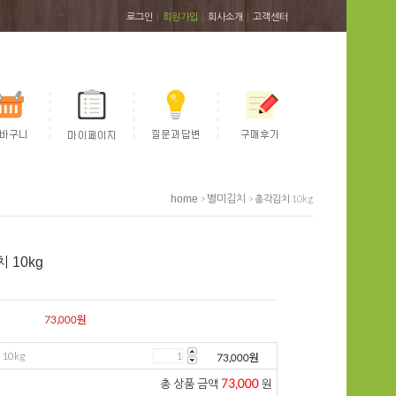
|
|
|
로그인
회원가입
회사소개
고객센터
home
>
별미김치
> 총각김치 10kg
 10kg
73,000
원
10kg
73,000
원
총 상품 금액
73,000
원