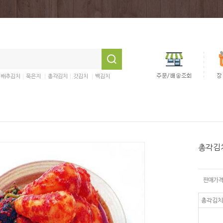
:
|
|
|
|
배추김치
묵은지
총각김치
갓김치
백김치
총각김치
판매가격
총각김치 