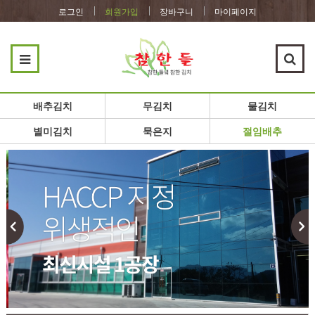
로그인
회원가입
장바구니
마이페이지
배추김치
무김치
물김치
별미김치
묵은지
절임배추