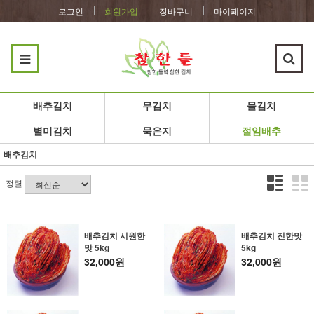
로그인
회원가입
장바구니
마이페이지
배추김치
무김치
물김치
별미김치
묵은지
절임배추
배추김치
정렬
배추김치 시원한
배추김치 진한맛
맛 5kg
5kg
32,000원
32,000원