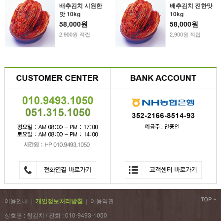
배추김치 시원한
배추김치 진한맛
맛 10kg
10kg
58,000원
58,000원
2,900원 적립
2,900원 적립
이용안내
|
개인정보처리방침
|
이용약관
상호명 : 참김치 / 전화 : 010-9493-1050